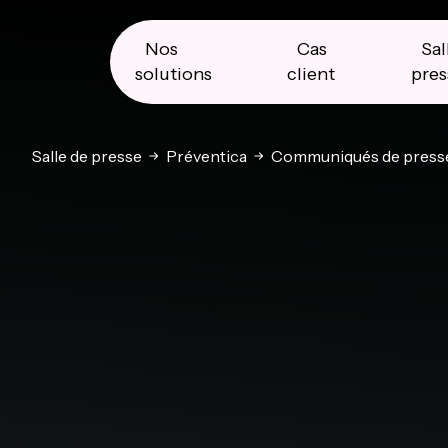
Skip
Skip
Skip
to
to
to
primary
main
primary
Nos
Cas
Sal
navigation
content
sidebar
solutions
client
pres
Salle de presse
Préventica
Communiqués de press