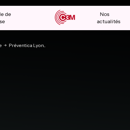
le de
Nos
se
actualités
e
Préventica Lyon...