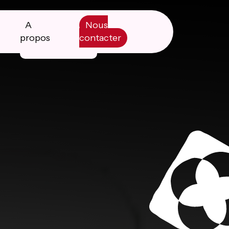
A
Nous
propos
contacter
Manifesto
Livre blanc