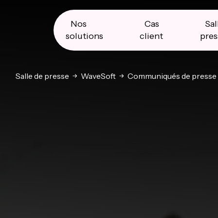
Skip
Skip
Skip
to
to
to
primary
main
primary
Nos
Cas
Sal
navigation
content
sidebar
solutions
client
pres
Salle de presse
WaveSoft
Communiqués de presse