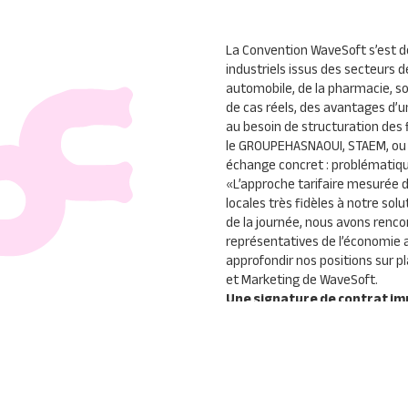
La Convention WaveSoft s’est dé
industriels issus des secteurs de
automobile, de la pharmacie, so
de cas réels, des avantages d’
au besoin de structuration des f
le
GROUPE
HASNAOUI
,
STAEM
, o
échange concret : problématiqu
«
L’approche tarifaire mesurée 
locales très fidèles à notre so
de la journée, nous avons rencon
représentatives de l’économie a
approfondir nos positions sur 
et Marketing de WaveSoft.
Une signature de contrat imp
représenté par son
DSI
venu tou
panneaux solaire etc.) a confir
industriels, autour du progiciel
Ainsi, Wavesoft n’aura pas eu 
français du 11 juin dernier, pour