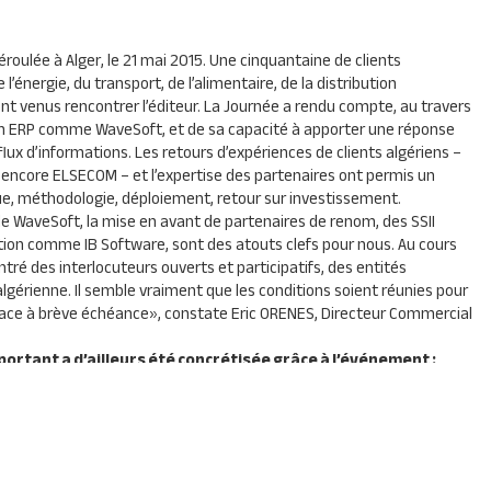
roulée à Alger, le 21 mai 2015. Une cinquantaine de clients
 l’énergie, du transport, de l’alimentaire, de la distribution
nt venus rencontrer l’éditeur. La Journée a rendu compte, au travers
un
ERP
comme WaveSoft, et de sa capacité à apporter une réponse
lux d’informations. Les retours d’expériences de clients algériens –
u encore
ELSECOM
– et l’expertise des partenaires ont permis un
e, méthodologie, déploiement, retour sur investissement.
de WaveSoft, la mise en avant de partenaires de renom, des
SSII
lution comme IB Software, sont des atouts clefs pour nous. Au cours
tré des interlocuteurs ouverts et participatifs, des entités
lgérienne. Il semble vraiment que les conditions soient réunies pour
place à brève échéance
», constate Eric
ORENES
, Directeur Commercial
ortant a d’ailleurs été concrétisée grâce à l’événement :
t spécialement d’Oran, le groupe
ENIE
(fabrication d’écrans plat,
mé la mise en œuvre d’un projet de refonte informatique de ses sites
 WaveSoft.
besoin d’attendre la tenue du premier forum économique algéro-
 constater que le climat est favorable aux affaires entre les deux