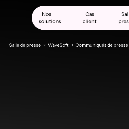
Skip
Skip
Skip
to
to
to
primary
main
primary
Nos
Cas
Sal
navigation
content
sidebar
solutions
client
pres
Salle de presse
WaveSoft
Communiqués de presse