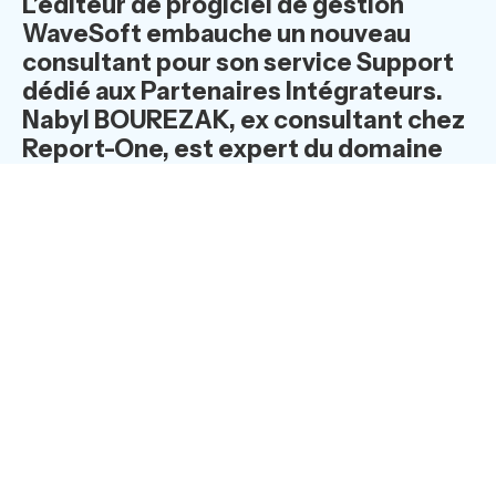
L’éditeur de progiciel de gestion
WaveSoft embauche un nouveau
consultant pour son service Support
dédié aux Partenaires Intégrateurs.
Nabyl BOUREZAK, ex consultant chez
Report-One, est expert du domaine
Décisionnel.
Nabyl BOUREZAK prendra en charge l'organisation des
Certifications auprès du réseau des Partenaires
Distributeurs de WaveSoft, sur le module Décisionnel,
inscrit en complément du cœur de l’offre de l’éditeur de
gestion.