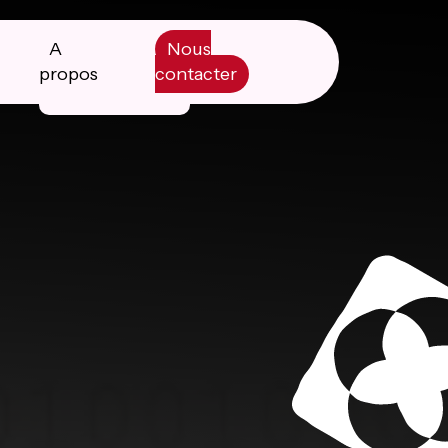
A
Nous
propos
contacter
Manifesto
Livre blanc