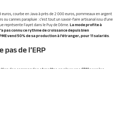
18 euros, courbe en Java à près de 2 000 euros, pommeaux en argent
s ou cannes parapluie : c’est tout un savoir-faire artisanal issu d’une
 que représente Fayet dans le Puy de Dôme.
La mode profite à
n’a pas connu ce rythme de croissance depuis bien
PME
vend 50% de sa production à l’étranger, pour 11 salariés
.
e pas de l’ERP
ation des commandes et mettre en place une
CRM
pour les
et les commerciaux nomades équipés avec la toute nouvelle
veSoft
. Les modules Gestion Commerciale, Gestion de la Relation
 Vente, en édition Entreprise, permettront de poursuivre la
SIGNATURE CLIENT