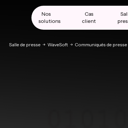
Skip
Skip
Skip
to
to
to
primary
main
primary
Nos
Cas
Sal
navigation
content
sidebar
solutions
client
pres
Salle de presse
WaveSoft
Communiqués de presse