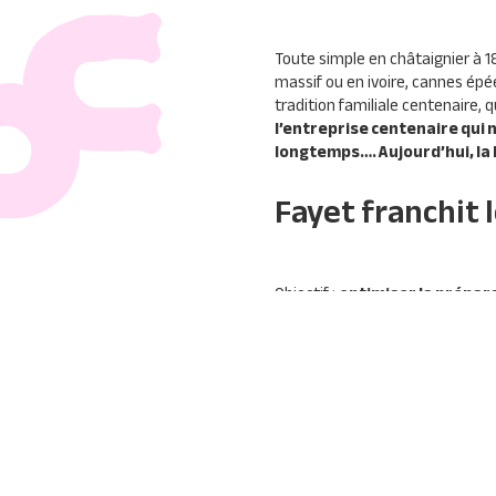
Toute simple en châtaignier à 
massif ou en ivoire, cannes épée
tradition familiale centenaire,
l’entreprise centenaire qui 
longtemps…. Aujourd’hui, la
Fayet franchit l
Objectif :
optimiser la prépar
collaborateurs sédentaires 
version de la
CRM
Nomade Wa
Client, Comptabilité et Point de
croissance…
#INDUSTRIE
#PROGICIEL
#