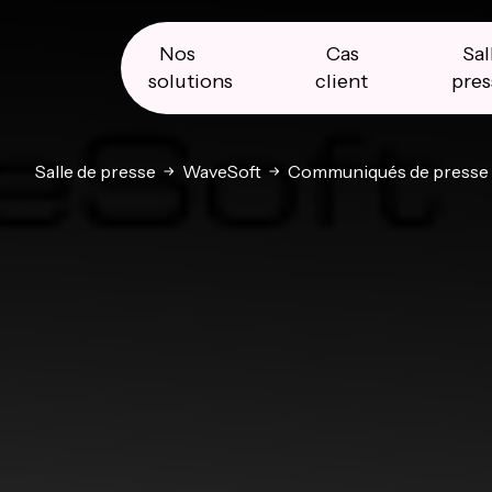
Skip
Skip
Skip
to
to
to
primary
main
primary
Nos
Cas
Sal
navigation
content
sidebar
solutions
client
pres
Salle de presse
WaveSoft
Communiqués de presse