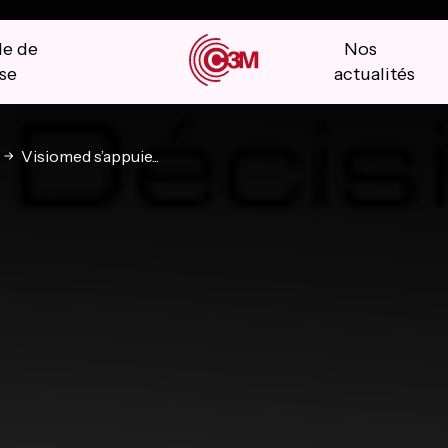
le de
Nos
se
actualités
Visiomed s’appuie...