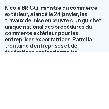
Nicole BRICQ, ministre du commerce
extérieur, a lancé le 24 janvier, les
travaux de mise en œuvre d’un guichet
unique national des procédures du
commerce extérieur pour les
entreprises exportatrices. Parmi la
trentaine d’entreprises et de
fédérations professionnelles
présentes, Conex, fournisseur leader
en France de solutions informatisées
basées sur l'échange dématérialisé de
données pour les opérations de
douane et de commerce extérieur, a
fait part de ses recommandations en
matière de simplification douanière.