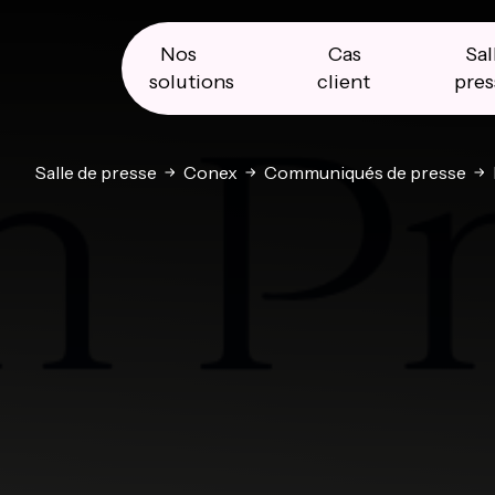
Skip
Skip
Skip
to
to
to
primary
main
primary
Nos
Cas
Sal
navigation
content
sidebar
solutions
client
pres
Salle de presse
Conex
Communiqués de presse