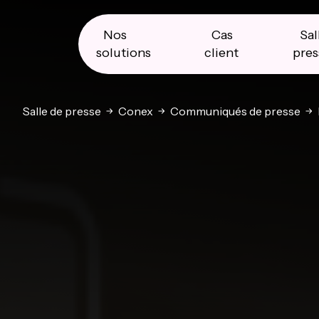
Skip
Skip
Skip
to
to
to
primary
main
primary
Nos
Cas
Sal
navigation
content
sidebar
solutions
client
pres
Salle de presse
Conex
Communiqués de presse