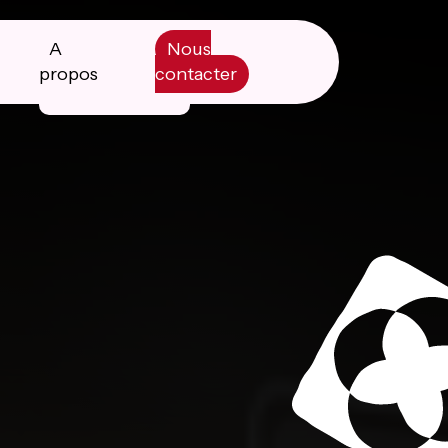
A
Nous
propos
contacter
Manifesto
Livre blanc