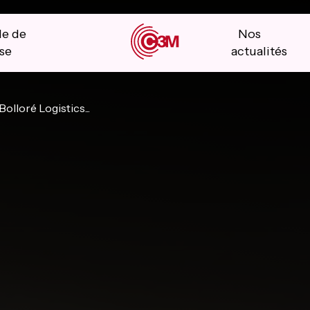
le de
Nos
se
actualités
Bolloré Logistics...