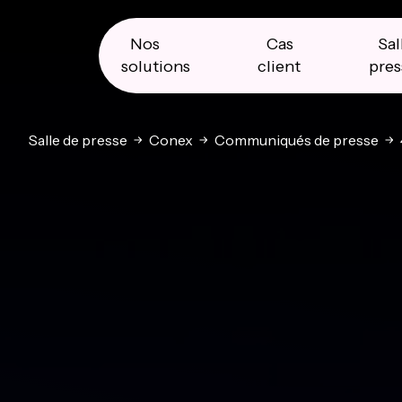
Skip
Skip
Skip
to
to
to
primary
main
primary
Nos
Cas
Sal
navigation
content
sidebar
solutions
client
pres
Salle de presse
Conex
Communiqués de presse