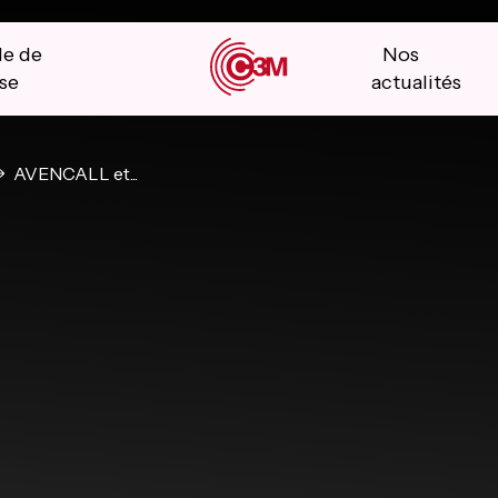
le de
Nos
se
actualités
AVENCALL et...