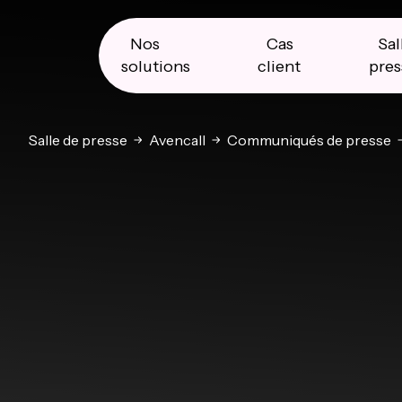
Skip
Skip
Skip
to
to
to
primary
main
primary
Nos
Cas
Sal
navigation
content
sidebar
solutions
client
pres
Salle de presse
Avencall
Communiqués de presse