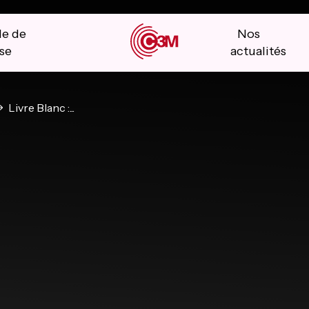
le de
Nos
se
actualités
Livre Blanc :...