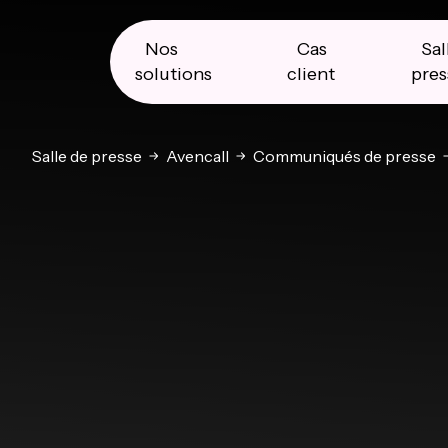
Skip
Skip
Skip
to
to
to
primary
main
primary
Nos
Cas
Sal
navigation
content
sidebar
solutions
client
pres
Salle de presse
Avencall
Communiqués de presse