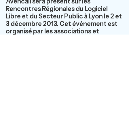
Avencall sera présent sur les
Rencontres Régionales du Logiciel
Libre et du Secteur Public à Lyon le 2 et
3 décembre 2013. Cet événement est
organisé par les associations et
groupements d’entreprises du logiciel
libre en France, au sein desquels
Avencall prend une part active.
Lyon, Cité des Congrès
Le lundi 2 et mardi 3 décembre