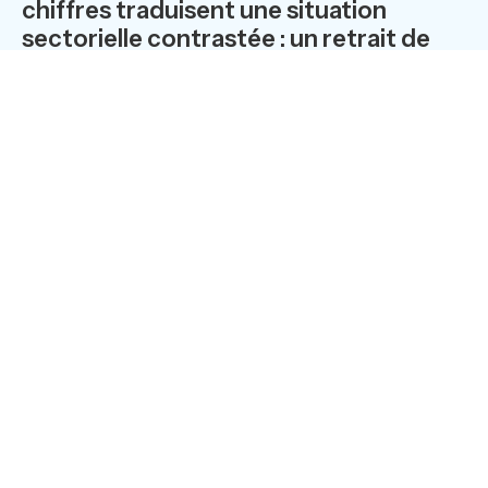
chiffres traduisent une situation
sectorielle contrastée : un retrait de
l’activité sur le secteur de la Défense
aux Etats-Unis, dans un contexte
budgétaire attentiste, mais une forte
progression du secteur des Télécoms.
Le Groupe confirme pour l’ensemble de
l’exercice une croissance de son
activité et un maintien de sa marge
opérationnelle courante par rapport à
2010 (8%).