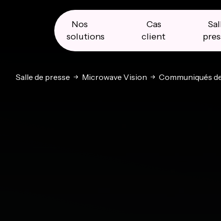
Skip
Skip
Skip
to
to
to
primary
main
primary
Nos
Cas
Sal
navigation
content
sidebar
solutions
client
pres
Salle de presse
Microwave Vision
Communiqués de