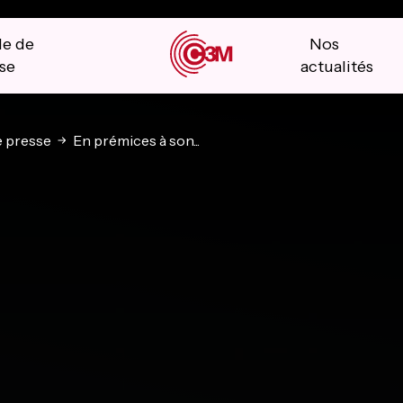
le de
Nos
se
actualités
 presse
En prémices à son...