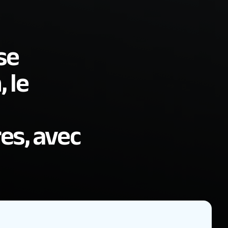
se
, le
es, avec