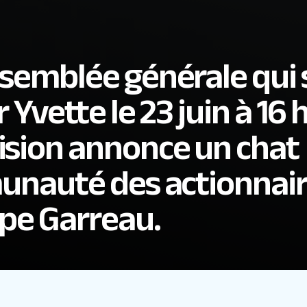
ssemblée générale qui 
Yvette le 23 juin à 16 h
sion annonce un chat
munauté des actionnair
ppe Garreau.