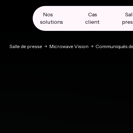
Skip
Skip
Skip
to
to
to
primary
main
primary
Nos
Cas
Sal
navigation
content
sidebar
solutions
client
pres
Salle de presse
Microwave Vision
Communiqués de