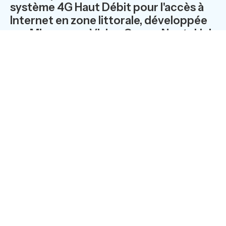
système 4G Haut Débit pour l'accès à
Internet en zone littorale, développée
par Microwave Vision Group. NeptuLink
by MVG répond aux besoins de
communication IP Haut Débit pour les
usagers en mer jusqu’à 20 milles
nautiques (37 km), une vraie révolution
dans le monde des marins !
Premier trimaran connecté en 4G Haut
débit