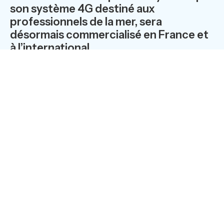
son système 4G destiné aux
professionnels de la mer, sera
désormais commercialisé en France et
à l’international.
L’inspiration de
MVG
s’est naturellement tournée vers
l’univers marin. Avec NeptuLink by
MVG
,
MVG
a puisé
aux sources de la culture gréco-romaine et de sa
mythologie.
Neptune
, célébré comme le maître des
océans par la puissance romaine lancée à la conquête
des voies maritimes en Méditerranée, veillera aux
destinées commerciales du nouveau produit. Ne(p)t