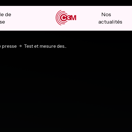
le de
Nos
se
actualités
 presse
Test et mesure des...