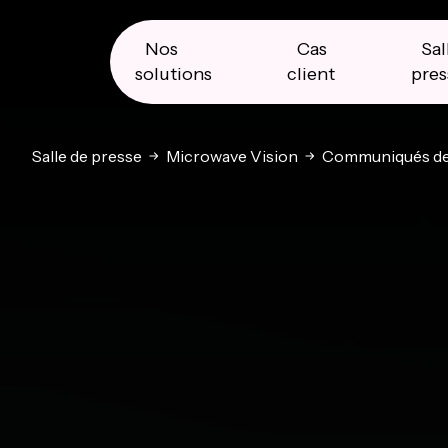
Skip
Skip
Skip
to
to
to
primary
main
primary
Nos
Cas
Sal
navigation
content
sidebar
solutions
client
pres
Salle de presse
Microwave Vision
Communiqués de