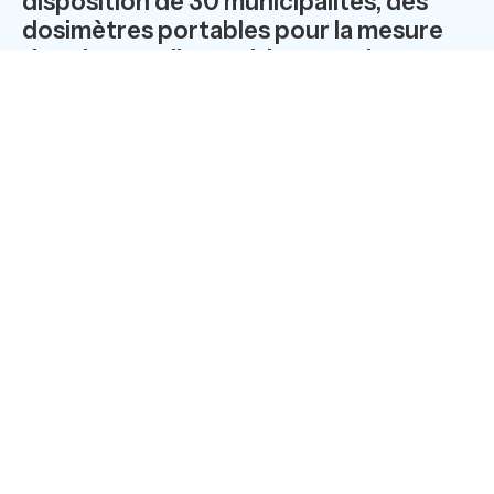
disposition de 30 municipalités, des
dosimètres portables pour la mesure
des niveaux d’exposition aux champs
électromagnétiques.
Ces équipements permettent une analyse détaillée des
niveaux d’exposition générés par les principaux
services Radio (FM, TV, Téléphonie,…). Grâce à un
nouveau kit « temps réel », les niveaux de champs
mesurés pour chaque bande de fréquence s’affichent au
fur et à mesure sur une tablette .Ces appareils
constitueront pour les municipalités un moyen simple