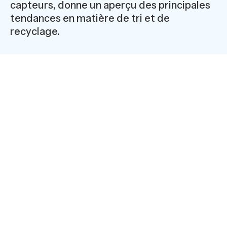
capteurs, donne un aperçu des principales
tendances en matière de tri et de
recyclage.
Apprentissage profond
L'apprentissage profond continuera à marquer
l'industrie du recyclage en 2025. Ce sous-ensemble de
l'intelligence artificielle (IA) a permis d’atteindre de
nouvelles performances, dont la séparation des
plastiques de qualité alimentaire et non alimentaire
entre autres. L'apprentissage profond est également
prêt à s'attaquer à des tâches de tri de plus en plus