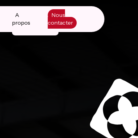
A
Nous
propos
contacter
Manifesto
Livre blanc