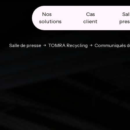
Skip
Skip
Skip
to
to
to
primary
main
primary
Nos
Cas
Sal
navigation
content
sidebar
solutions
client
pres
Salle de presse
TOMRA Recycling
Communiqués de