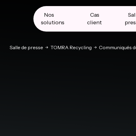
Skip
Skip
Skip
to
to
to
primary
main
primary
Nos
Cas
Sal
navigation
content
sidebar
solutions
client
pres
Salle de presse
TOMRA Recycling
Communiqués de