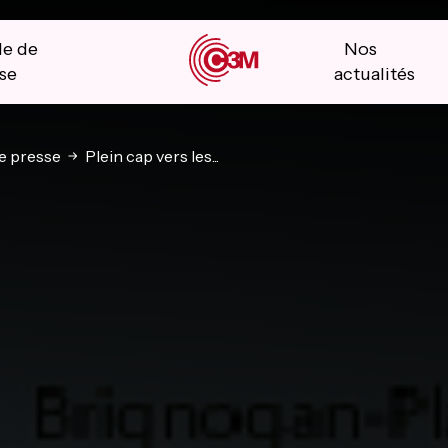
le de
Nos
se
actualités
 presse
Plein cap vers les...