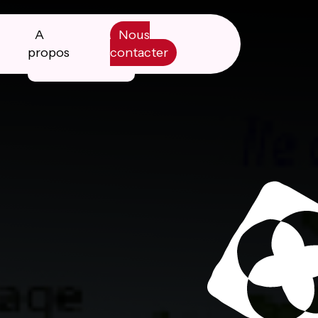
A
Nous
propos
contacter
Manifesto
Livre blanc