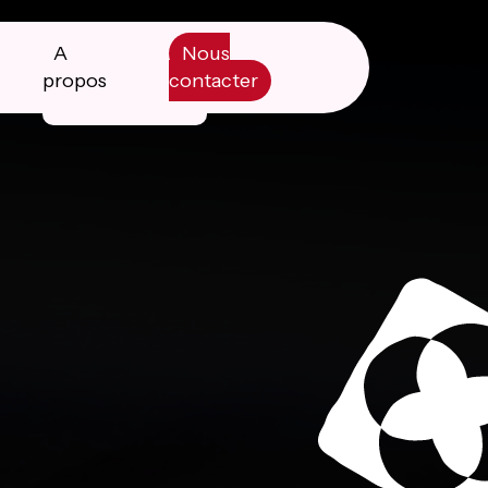
A
Nous
propos
contacter
Manifesto
Livre blanc