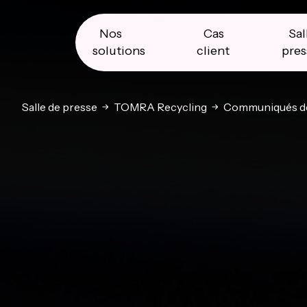
Skip
Skip
Skip
to
to
to
primary
main
primary
Nos
Cas
Sal
navigation
content
sidebar
solutions
client
pres
Salle de presse
TOMRA Recycling
Communiqués de