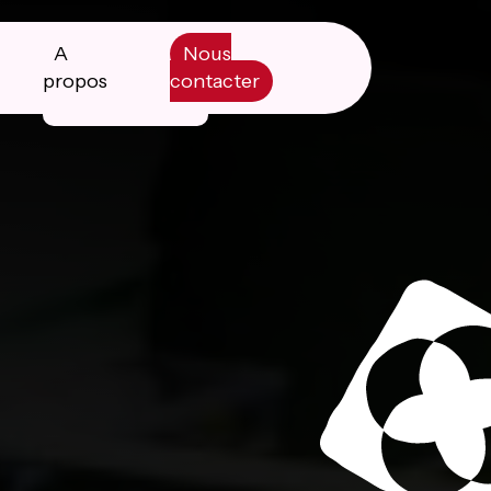
A
Nous
propos
contacter
Manifesto
Livre blanc