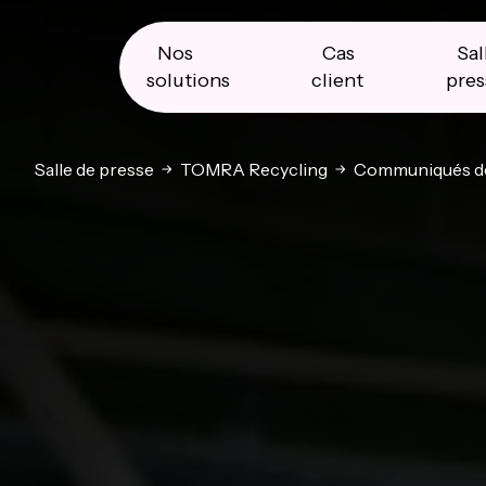
Skip
Skip
Skip
to
to
to
primary
main
primary
Nos
Cas
Sal
navigation
content
sidebar
solutions
client
pres
Salle de presse
TOMRA Recycling
Communiqués de