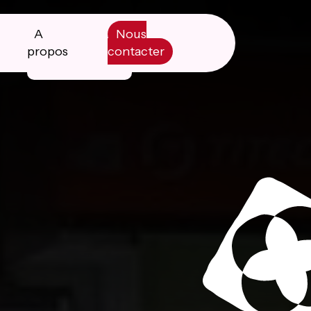
A
Nous
propos
contacter
Manifesto
Livre blanc