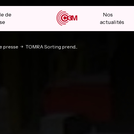
le de
Nos
se
actualités
 presse
TOMRA Sorting prend...