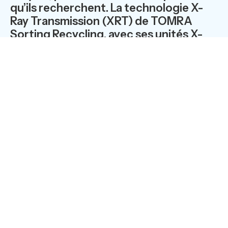
qu’ils recherchent. La technologie X-
Ray Transmission (XRT) de TOMRA
Sorting Recycling, avec ses unités X-
TRACT et X-TRACT X6 FINES, apporte
la solution : elle sépare efficacement
l'aluminium et les alliages d'aluminium
des métaux lourds, pour aboutir à une
qualité constante tant des matières
premières que des produits fabriqués.
“
L'aluminium est un métal d’avenir, sa production
augmente car ce matériau remplace l'acier dans de
nombreuses applications en veru de sa résistance et de
son faible poids. Par exemple, dans le secteur