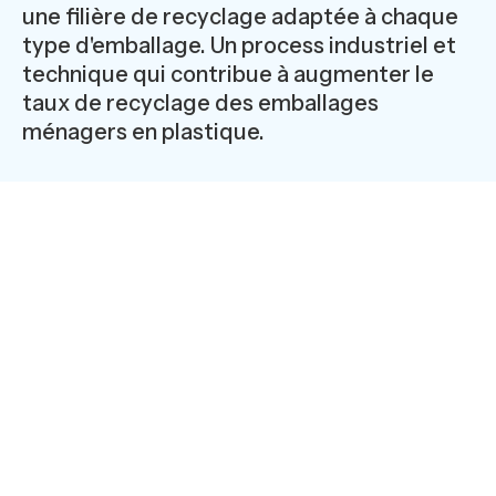
une filière de recyclage adaptée à chaque
type d'emballage. Un process industriel et
technique qui contribue à augmenter le
taux de recyclage des emballages
ménagers en plastique.
Chez Nord Pal Plastic, entreprise lilloise, on trie les
bouteilles en plastiques depuis 20 ans. Et
dernièrement, les bouteilles de lait qui jusqu’alors
représentaient un défi technologique
insurmontable.