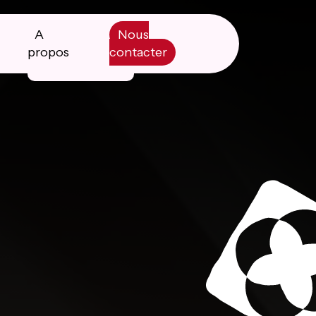
A
Nous
propos
contacter
Manifesto
Livre blanc