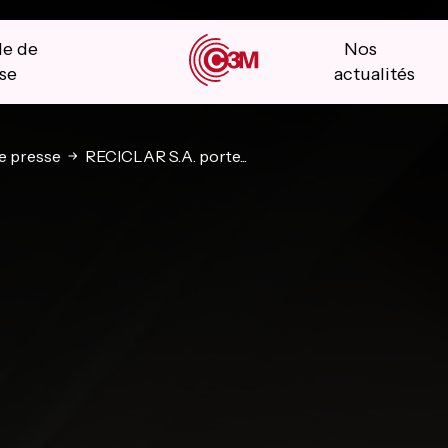
le de
Nos
se
actualités
 presse
RECICLAR S.A. porte...