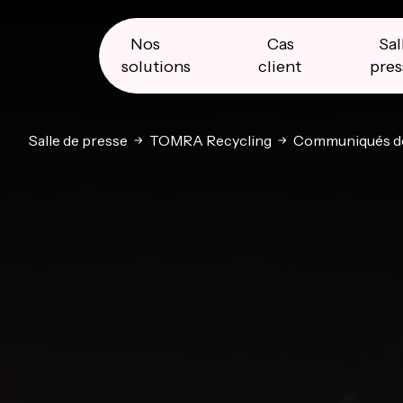
Skip
Skip
Skip
to
to
to
primary
main
primary
Nos
Cas
Sal
navigation
content
sidebar
solutions
client
pres
Salle de presse
TOMRA Recycling
Communiqués de