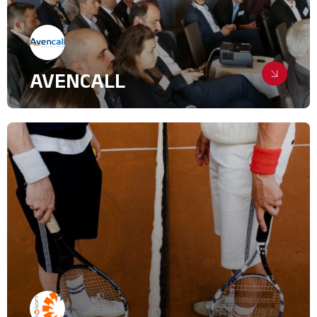
AVENCALL
Des voyages de presse au coeur des
usages clients
Relations Presse
Industrie, intralogistique & Services
B2B
IT & High Tech