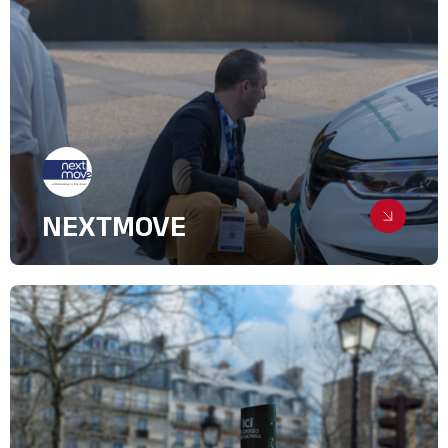
Industrie, intralogistique & Services
B2B
NEXTMOVE
Offrir une visibilité stratégique au
pôle des nouvelles mobilités
Relations Presse
Green Tech
Industrie, intralogistique & Services
B2B
Syndicats et groupements