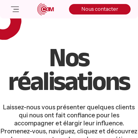
Skip
Skip
Skip
Nous contacter
to
to
to
primary
main
primary
navigation
content
sidebar
Nos solutions
Nos
Cas client
Salle de presse
réalisations
Nos actualités
A propos
Manifesto
Livre blanc
Nous contacter
Laissez-nous vous présenter quelques clients
qui nous ont fait confiance pour les
accompagner et élargir leur influence.
Promenez-vous, naviguez, cliquez et découvrez