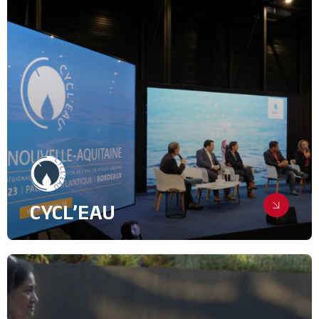
Achat médias
Relations influenceurs
Relations Presse
Collectivités Territoriales
CYCL’EAU
Positionner un salon technique
comme rendez-vous
incontournable de la gestion
durable de l’eau
Relations Presse
Green Tech