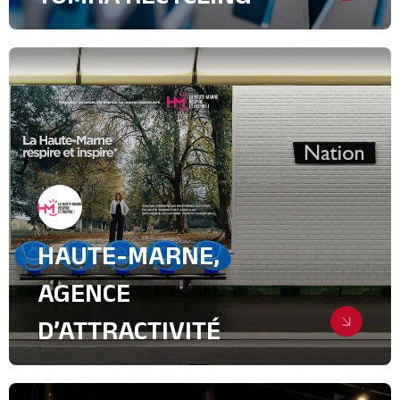
Faire rayonner un leader mondial au
plus près de ses marchés
Achat médias
Relations Presse
Green Tech
Industrie, intralogistique & Services
B2B
HAUTE-MARNE,
AGENCE
D’ATTRACTIVITÉ
Révéler un territoire qui respire et
inspire