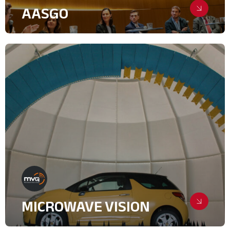
AASGO
Dynamiser l’actionnariat salarié et
l’épargne au cœur de l’entreprise
Création de supports
Digital & Community Management
Evenementiel
Relations Presse
Finance, Bancassurance
Syndicats et groupements
MICROWAVE VISION
Haute technologie, de l’espace au