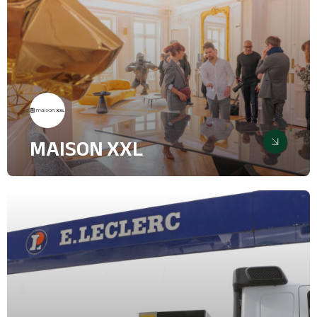
MAISON XXL
Faire briller un créateur lifestyle
dans les médias
Achat médias
Relations influenceurs
Relations Presse
Mission 360