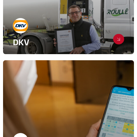
DKV
Accompagner une marque leader
dans la conquête de nouveaux
horizons
Digital & Community Management
Evenementiel
Relations Presse
Industrie, intralogistique & Services
B2B
Transport, Logistique