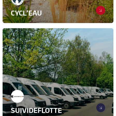
CYCL’EAU
Installer durablement un salon
itinérant dans le paysage
médiatique de l’eau
Relations Presse
Green Tech
Industrie, intralogistique & Services
B2B
SUIVIDEFLOTTE