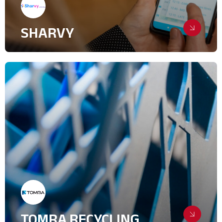
SHARVY
Propulser une start-up innovante
au cœur des débats sur la mobilité
Relations Presse
IT & High Tech
Transport, Logistique
TOMRA RECYCLING