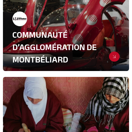
COMMUNAUTÉ
D’AGGLOMÉRATION DE
MONTBÉLIARD
Plein phare sur le territoire
Relations Presse
Industrie, intralogistique & Services
B2B
Lifestyle
Transport, Logistique