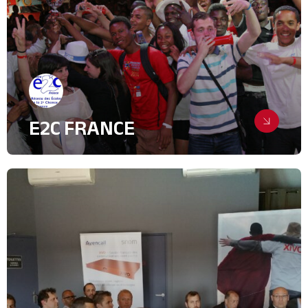
E2C FRANCE
Un accompagnement à 360°
Création de supports
Relations Presse
Ressources Humaines
Syndicats et groupements