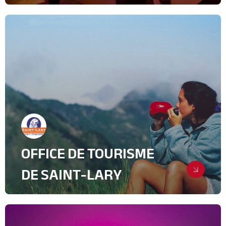
La Géode privatisée pour le réseau
de distribution
Création de supports
Evenementiel
Relations Presse
IT & High Tech
OFFICE DE TOURISME
DE SAINT-LARY
Voyages de presse & Road show
Relations Presse
Lifestyle