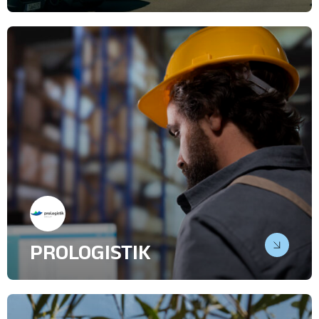
De la gestion de flotte à
l’innovation par la data
Relations Presse
IT & High Tech
Transport, Logistique
PROLOGISTIK
Faire émerger un éditeur IT et
logistique sur le devant de la scène
médiatique