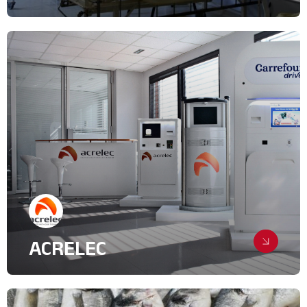
Monter un voyage de presse
Relations Presse
IT & High Tech
ACRELEC
Une ETI qui invente le magasin du
futur