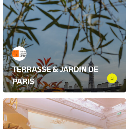
Relations Presse
Industrie, intralogistique & Services
B2B
IT & High Tech
Transport, Logistique
TERRASSE & JARDIN DE
PARIS
Quand la presse tombe sous le
charme du “vivre dehors” urbain
Relations Presse
Architecture, Bâtiment
Lifestyle