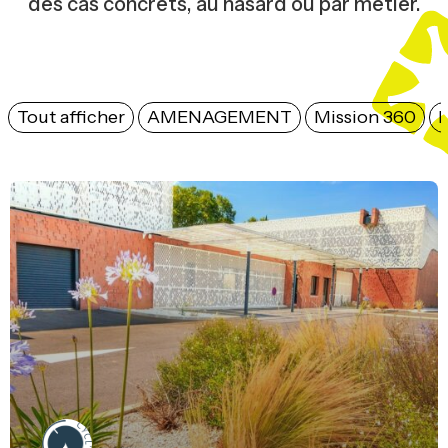
des cas concrets, au hasard ou par métier.
Tout afficher
AMENAGEMENT
Mission 360
M