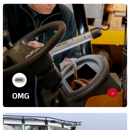
nautique
Relations Presse
Industrie, intralogistique & Services
B2B
IT & High Tech
OMG
Relations presse et digital pour le
chariot italien
Création de supports