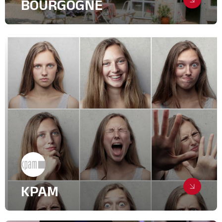
BOURGOGNE
Brick and mortar
Digital & Community Management
Architecture, Bâtiment
KPAM
Les relations de travail expliquées
par des experts des études