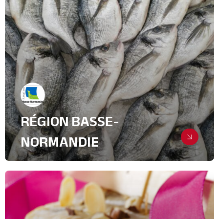
Relations Presse
Industrie, intralogistique & Services
B2B
IT & High Tech
RÉGION BASSE-
NORMANDIE
Un symposium à médiatiser au plan
national
Relations Presse
Collectivités Territoriales