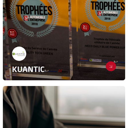
Relations Presse
IT & High Tech
KUANTIC
Positionner une PME comme
référence de l’automobile
connectée
Création de supports
Digital & Community Management
Relations Presse
Green Tech