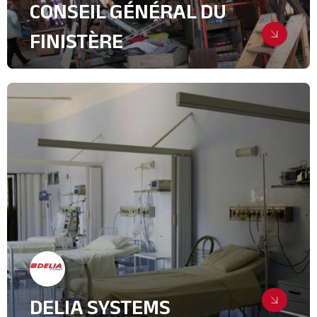
CONSEIL GÉNÉRAL DU
FINISTÈRE
Des accueils presse industriels au
bout de la terre
Relations Presse
Collectivités Territoriales
Industrie, intralogistique & Services
B2B
IT & High Tech
DELIA SYSTEMS