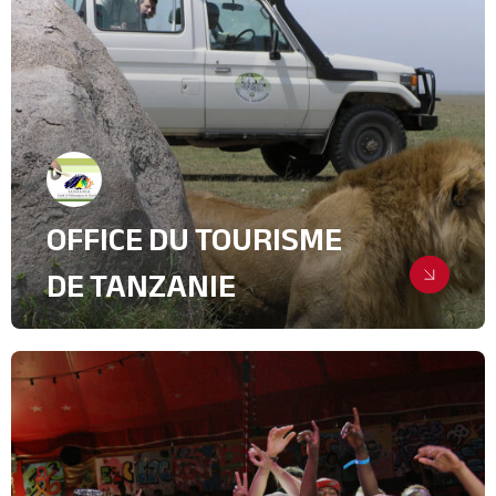
Digital & Community Management
Relations Presse
Industrie, intralogistique & Services
B2B
OFFICE DU TOURISME
DE TANZANIE
La chasse aux prospects
Digital & Community Management
Evenementiel
Lifestyle